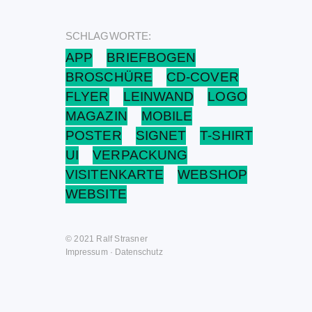
SCHLAGWORTE:
APP
BRIEFBOGEN
BROSCHÜRE
CD-COVER
FLYER
LEINWAND
LOGO
MAGAZIN
MOBILE
POSTER
SIGNET
T-SHIRT
UI
VERPACKUNG
VISITENKARTE
WEBSHOP
WEBSITE
© 2021 Ralf Strasner
Impressum
·
Datenschutz