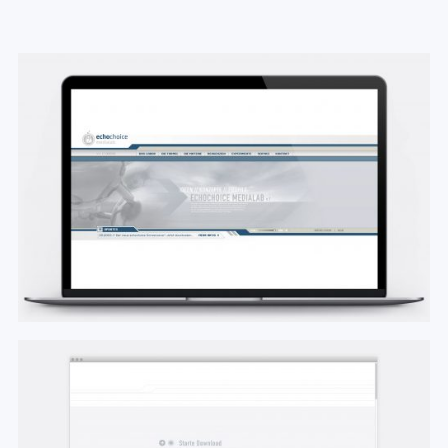
echochoice medialab
Screendesign und Erstellung einer Agenturwebsite in
Flash
Zielsetzungen war die Entwicklung eines
modernen Designs und einer prägnanten
Erscheinung.
Date:
Feb. 2003
Role:
Screen-Designer
Client:
echochoice medialab
Views:
4615
#
Website